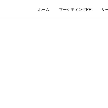
ホーム
マーケティングPR
サ
酬型 パブリシティ
調査リリース / No.1
得
新たなPRコンテンツを創造す
のPR
のみ費用が発生する安心
調査リリース
得（WEB PR）