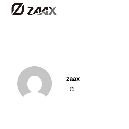
zaax
成功報
サービス
露出獲
露出確定時
Service
PR
WEB記事獲