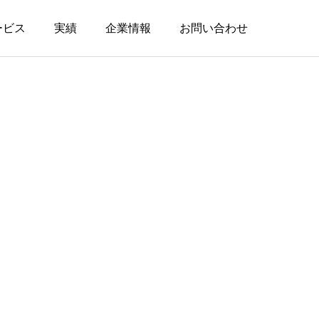
ービス
実績
企業情報
お問い合わせ
 PR
対 自治体PR
る攻め
地方自治体に商品・サービスをPR
対 自治体PR