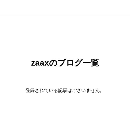
No.1 検証リサーチ
獲得（テレビPR）
ECランキング1位
zaaxのブログ一覧
登録されている記事はございません。