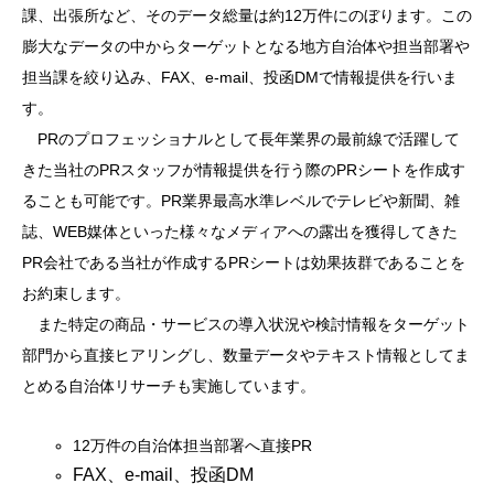
課、出張所など、そのデータ総量は約12万件にのぼります。この
膨大なデータの中からターゲットとなる地方自治体や担当部署や
担当課を絞り込み、FAX、e-mail、投函DMで情報提供を行いま
す。
PRのプロフェッショナルとして長年業界の最前線で活躍して
きた当社のPRスタッフが情報提供を行う際のPRシートを作成す
ることも可能です。PR業界最高水準レベルでテレビや新聞、雑
誌、WEB媒体といった様々なメディアへの露出を獲得してきた
PR会社である当社が作成するPRシートは効果抜群であることを
お約束します。
また特定の商品・サービスの導入状況や検討情報をターゲット
部門から直接ヒアリングし、数量データやテキスト情報としてま
とめる自治体リサーチも実施しています。
12万件の自治体担当部署へ直接PR
FAX、e-mail、投函DM